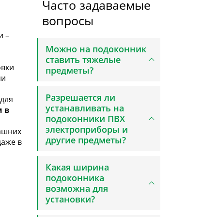
Часто задаваемые
вопросы
и –
Можно на подоконник
ставить тяжелые
овки
предметы?
ми
Разрешается ли
для
устанавливать на
 в
подоконники ПВХ
электроприборы и
ашних
другие предметы?
даже в
Какая ширина
подоконника
возможна для
установки?