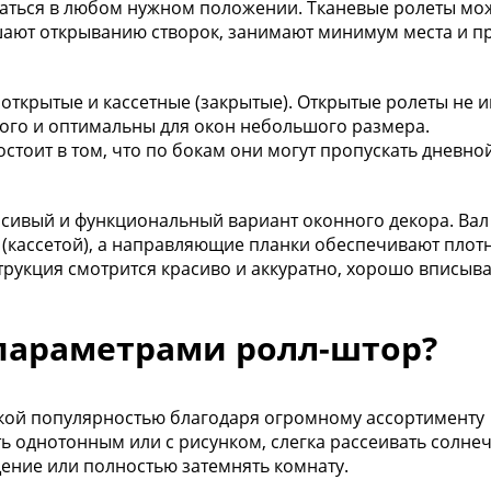
ваться в любом нужном положении. Тканевые ролеты мо
ешают открыванию створок, занимают минимум места и п
ткрытые и кассетные (закрытые). Открытые ролеты не 
рого и оптимальны для окон небольшого размера.
тоит в том, что по бокам они могут пропускать дневной
асивый и функциональный вариант оконного декора. Вал
(кассетой), а направляющие планки обеспечивают плот
трукция смотрится красиво и аккуратно, хорошо вписыва
 параметрами ролл-штор?
кой популярностью благодаря огромному ассортименту
ь однотонным или с рисунком, слегка рассеивать солне
щение или полностью затемнять комнату.