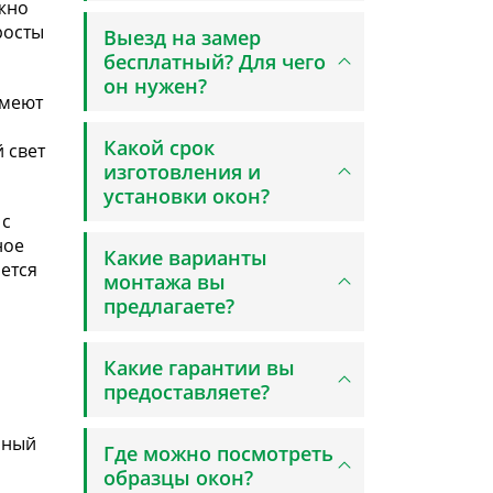
жно
росты
Выезд на замер
бесплатный? Для чего
он нужен?
имеют
Какой срок
 свет
изготовления и
установки окон?
 с
ное
Какие варианты
ется
монтажа вы
предлагаете?
Какие гарантии вы
предоставляете?
чный
Где можно посмотреть
образцы окон?