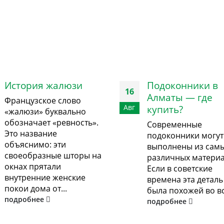
История жалюзи
Подоконники в
16
Алматы — где
Французское слово
Авг
купить?
«жалюзи» буквально
обозначает «ревность».
Современные
Это название
подоконники могут
объяснимо: эти
выполнены из сам
своеобразные шторы на
различных материа
окнах прятали
Если в советские
внутренние женские
времена эта деталь
покои дома от...
была похожей во все
подробнее
подробнее